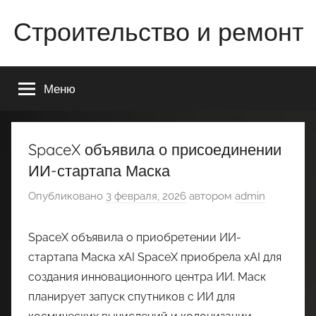
Перейти
Строительство и ремонт
к
содержимому
Всё
о
Меню
строительстве
и
ремонте
Вашего
SpaceX объявила о присоединении
дома
ИИ-стартапа Маска
или
квартиры
Опубликовано
3 февраля, 2026
автором
admin
SpaceX объявила о приобретении ИИ-
стартапа Маска xAI SpaceX приобрела xAI для
создания инновационного центра ИИ. Маск
планирует запуск спутников с ИИ для