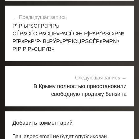
Навигация
Предыдущая запись
по
Р’ РњРѕСЃРєРІРµ
записям
СЃРѕСЃС‚РѕСЏР»РѕСЃСЊ РјРѕРґРЅС‹Р№
РїРѕРєР°Р· В«РЎР»Р°РІСЏРЅСЃРєРёР№
РІР·РіР»СЏРґВ»
Следующая запись
В Крыму полностью приостановили
свободную продажу бензина
Добавить комментарий
Ваш адрес email не будет опубликован.