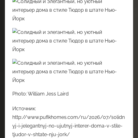
Photo: William Jess Laird
Источник:
http://www.pufikhomes.com/ru/2026/07/solidn
yj-i-jelegantnyj-no-ujutnyj-interer-doma-v-stile-
tjudor-v-shtate-nju-jork/