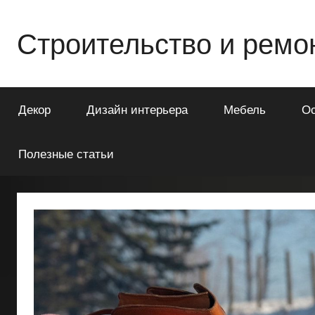
Перейти
к
Строительство и ремо
содержимому
Всё
о
Декор
Дизайн интерьера
Мебель
О
строительстве
и
ремонте
Полезные статьи
Вашего
дома
или
квартиры