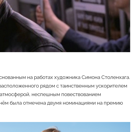
основанным на работах художника Симона Столенхага.
 расположенного рядом с таинственным ускорителем
я атмосферой, неспешным повествованием
в нём была отмечена двумя номинациями на премию