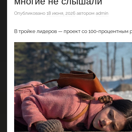
многие не слышали
Опубликовано
18 июня, 2026
автором
admin
В тройке лидеров — проект со 100-процентным р