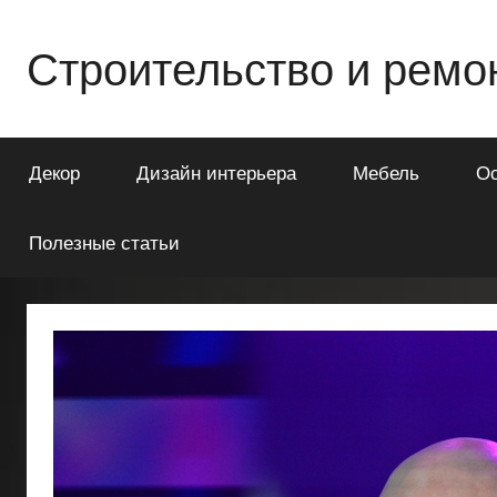
Перейти
к
Строительство и ремо
содержимому
Всё
о
Декор
Дизайн интерьера
Мебель
О
строительстве
и
ремонте
Полезные статьи
Вашего
дома
или
квартиры