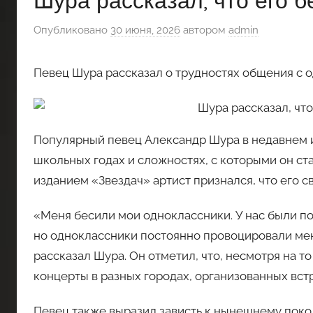
Шура рассказал, что его 
Опубликовано
30 июня, 2026
автором
admin
Певец Шура рассказал о трудностях общения с 
Популярный певец Александр Шура в недавнем 
школьных годах и сложностях, с которыми он ст
изданием «Звездач» артист признался, что его с
«Меня бесили мои одноклассники. У нас были по
но одноклассники постоянно провоцировали ме
рассказал Шура. Он отметил, что, несмотря на т
концерты в разных городах, организованных вст
Певец также выразил зависть к нынешнему пок