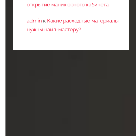
открытие маникюрного кабинета
admin
к
Какие расходные материалы
нужны найл-мастеру?