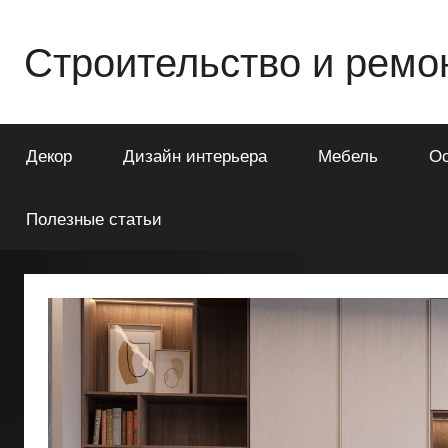
Перейти
к
Строительство и ремо
содержимому
Всё
о
Декор
Дизайн интерьера
Мебель
О
строительстве
и
ремонте
Полезные статьи
Вашего
дома
или
квартиры