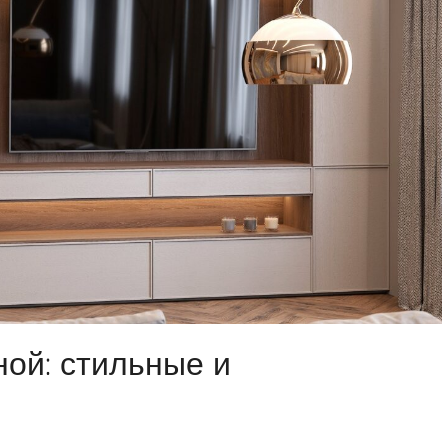
ой: стильные и
я