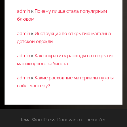
admin
к
Почему пицца стала популярным
блюдом
admin
к
Инструкция по открытию магазина
детской одежды
admin
к
Как сократить расходы на открытие
маникюрного кабинета
admin
к
Какие расходные материалы нужны
найл-мастеру?
Тема WordPress: Donovan от ThemeZee.