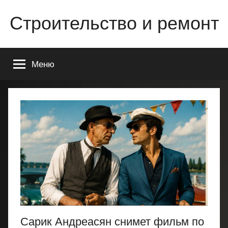
Перейти
Строительство и ремонт
к
содержимому
Всё
о
Меню
строительстве
и
ремонте
Вашего
дома
или
квартиры
Сарик Андреасян снимет фильм по