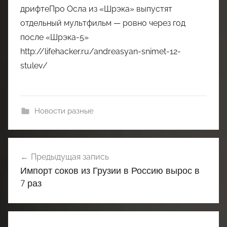
дрифтеПро Осла из «Шрэка» выпустят
отдельный мультфильм — ровно через год
после «Шрэка-5»
http://lifehacker.ru/andreasyan-snimet-12-
stulev/
Новости разные
Навигация
Предыдущая запись
по
Импорт соков из Грузии в Россию вырос в
записям
7 раз