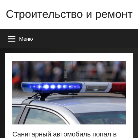
Перейти
Строительство и ремонт
к
содержимому
Всё
о
Меню
строительстве
и
ремонте
Вашего
дома
или
квартиры
Санитарный автомобиль попал в