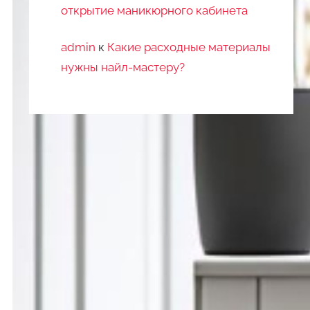
открытие маникюрного кабинета
admin
к
Какие расходные материалы
нужны найл-мастеру?