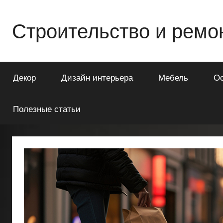
Перейти
к
Строительство и ремо
содержимому
Всё
о
Декор
Дизайн интерьера
Мебель
О
строительстве
и
ремонте
Полезные статьи
Вашего
дома
или
квартиры