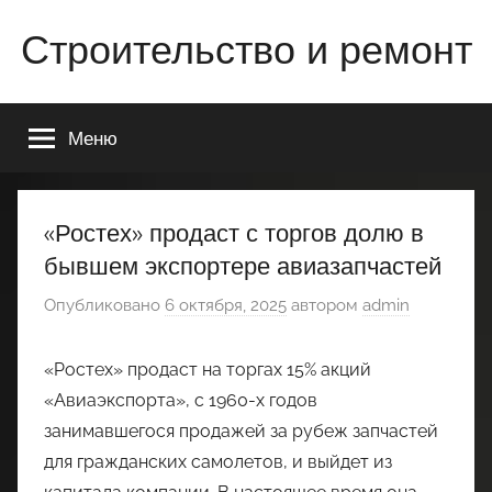
Перейти
Строительство и ремонт
к
содержимому
Всё
о
Меню
строительстве
и
ремонте
Вашего
«Ростех» продаст с торгов долю в
дома
бывшем экспортере авиазапчастей
или
квартиры
Опубликовано
6 октября, 2025
автором
admin
«Ростех» продаст на торгах 15% акций
«Авиаэкспорта», с 1960-х годов
занимавшегося продажей за рубеж запчастей
для гражданских самолетов, и выйдет из