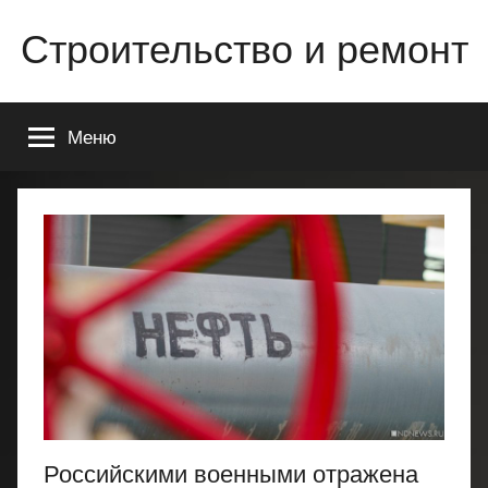
Перейти
Строительство и ремонт
к
содержимому
Всё
о
Меню
строительстве
и
ремонте
Вашего
дома
или
квартиры
Российскими военными отражена