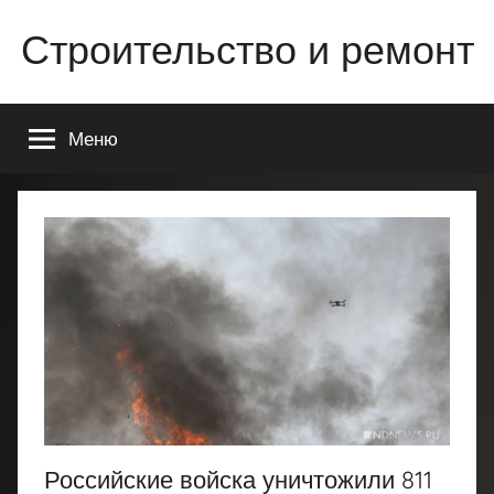
Перейти
Строительство и ремонт
к
содержимому
Всё
о
Меню
строительстве
и
ремонте
Вашего
дома
или
квартиры
Российские войска уничтожили 811