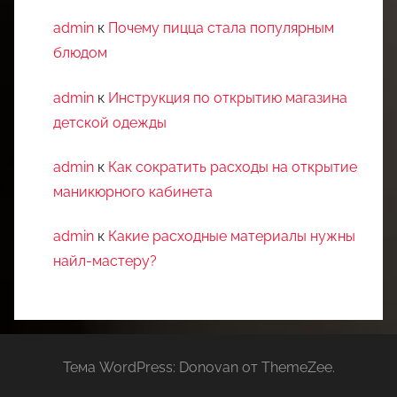
admin
к
Почему пицца стала популярным
блюдом
admin
к
Инструкция по открытию магазина
детской одежды
admin
к
Как сократить расходы на открытие
маникюрного кабинета
admin
к
Какие расходные материалы нужны
найл-мастеру?
Тема WordPress: Donovan от ThemeZee.