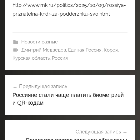
http://www.mk.ru/politics/2025/10/09/rossiya-
priznatelna-kndr-za-podderzhku-svo.html
Новости разные
Дмитрий Медведев
,
Единая Россия
,
Корея
,
Курская область
,
Россия
Навигация
Предыдущая запись
по
Россияне стали чаще платить биометрией
записям
и QR-кодам
Следующая запись