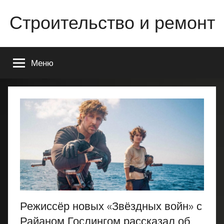
Перейти
Строительство и ремонт
к
содержимому
Всё
о
Меню
строительстве
и
ремонте
Вашего
дома
или
квартиры
Режиссёр новых «Звёздных войн» с
Райаном Гослингом рассказал об