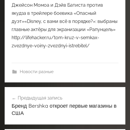
Джейсон Момоа и Дэйв Батиста против
якудза в трейлере боевика «Опасный
дуэт»«Disney, с вами всё в порядке?»: выбраны
главные актёры для экранизации «Рапунцель»
http://lifehacker.ru/tom-kruz-v-semkax-
zvezdnye-voiny-zvezdnyi-istrebitel/
Новости разные
Навигация
Предыдущая запись
по
Бренд Bershka откроет первые магазины в
записям
США