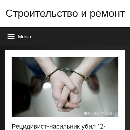
Перейти
Строительство и ремонт
к
содержимому
Всё
о
Меню
строительстве
и
ремонте
Вашего
дома
или
квартиры
Рецидивист-насильник убил 12-