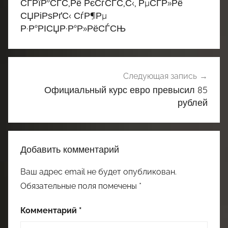
СЃРїР°СЃС‚Рё РєСѓСЃС‚С‹, РµСЃР»Рё
СЏРіРѕРґС‹ СѓР¶Рµ
Р·Р°РІСЏР·Р°Р»РёСЃСЊ
Следующая запись
Официальный курс евро превысил 85
рублей
Добавить комментарий
Ваш адрес email не будет опубликован.
Обязательные поля помечены
*
Комментарий
*