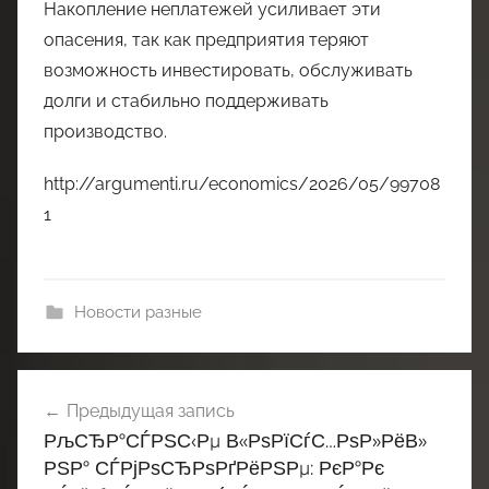
Накопление неплатежей усиливает эти
опасения, так как предприятия теряют
возможность инвестировать, обслуживать
долги и стабильно поддерживать
производство.
http://argumenti.ru/economics/2026/05/99708
1
Новости разные
Навигация
Предыдущая запись
по
РљСЂР°СЃРЅС‹Рµ В«РѕРїСѓС…РѕР»РёВ»
записям
РЅР° СЃРјРѕСЂРѕРґРёРЅРµ: РєР°Рє