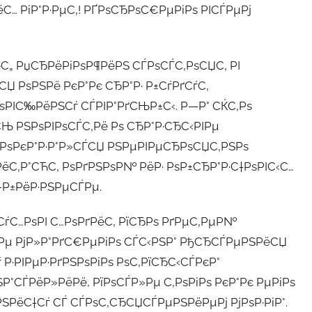
С… РіР°Р·РµС‚! РҐРѕСЂРѕС€РµРіРѕ РІСЃРµРј
ёС„ РџСЂРёРіРѕР¶РёРЅ СЃРѕСЃС‚РѕСЏС‚ РІ
ЅСЏ РѕРЅРё РєР°Рє СЂР°Р· Р±СѓРґСѓС‚
ѕРІС‰РёРЅСѓ СЃРІР°РґСЊР±С‹. Р—Р° СЌС‚Рѕ
Њ РЅРѕРІРѕСЃС‚Рё Рѕ СЂР°Р·СЂС‹РІРµ
· РѕРєР°Р·Р°Р»СЃСЏ РЅРµРІРµСЂРѕСЏС‚РЅРѕ
ёС‚Р°СЋС‚ РѕРґРЅРѕР№ РёР· РѕР±СЂР°Р·С†РѕРІС‹С…
-Р±РёР·РЅРµСЃРµ.
С…РѕРІ С…РѕРґРёС‚ РїСЂРѕ РґРµС‚РµР№
µРµ РјР»Р°РґС€РµРіРѕ СЃС‹РЅР° РђСЂСЃРµРЅРёСЏ
 Р·РІРµР·РґРЅРѕРіРѕ РѕС‚РїСЂС‹СЃРєР°
ЅР°СЃРёР»РёРё, РїРѕСЃР»Рµ С‚РѕРіРѕ РєР°Рє РµРіРѕ
РЅРёС†Сѓ СЃ СЃРѕС‚СЂСЏСЃРµРЅРёРµРј РјРѕР·РіР°.