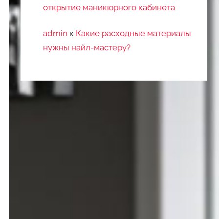
открытие маникюрного кабинета
admin
к
Какие расходные материалы
нужны найл-мастеру?