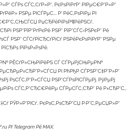
»Р° СЃРѕ СЃС‚СѓР»Р°, РєРѕРіРґР° РІРµС€Р°Р»Р°
ґРёР» РЅРµ РІСЃРµС…. Р’ РёС‚РѕРіРµ РІ
С€Р°С‚СЊСЃСЏ РџСЂРёРіРѕР¶РёРЅСѓ,
ЂРі РЅР°РїР°РґРєРё РЅР° РїР°СЃС‹РЅРєР° Рё
РѕСЃ РЅР° СЃСѓРїСЂСѓРіСѓ РЅРёРєРѕРіРґР° РЅРµ
 РїСЂРѕ РїРѕР±РѕРё.
ёР№ РЁСѓР»СЊРіРёРЅ СЃ СЃРµРјСЊРµР№
РїРµСЂРµР±СЂР°Р»СЃСЏ РІ РћРђР­ СЃРЅР°С‡Р°Р»Р°
РѕРј РѕСЃС‚Р°Р»СЃСЏ РЅР°СЃРѕРІСЃРµРј. РўРµРј
µРіРѕ СЃС‚Р°СЂС€РёРµ СЃРµСЃС‚СЂР° Рё Р±СЂР°С‚.
С†Сѓ РЎР»Р°РІСѓ, РєРѕС‚РѕСЂР°СЏ Р·Р°С‚РµСЏР»Р°
.
u РІ Telegram Рё MAX.