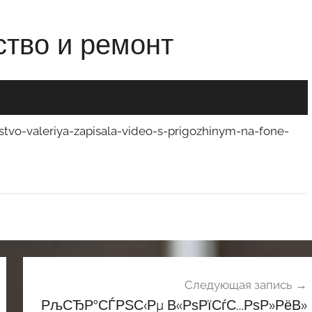
stvo-valeriya-zapisala-video-s-prigozhinym-na-fone-
Следующая запись
РљСЂР°СЃРЅС‹Рµ В«РѕРїСѓС…РѕР»РёВ»