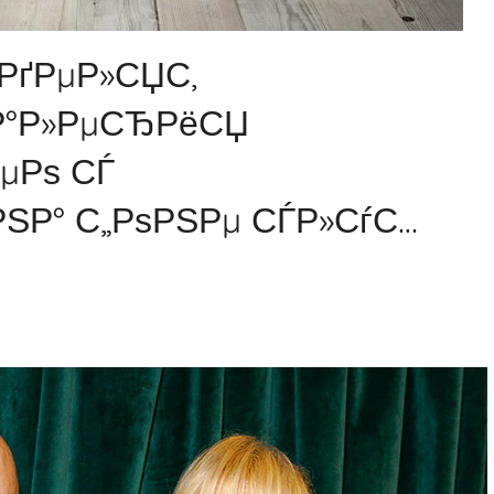
РґРµР»СЏС‚
’Р°Р»РµСЂРёСЏ
РµРѕ СЃ
ЅР° С„РѕРЅРµ СЃР»СѓС…