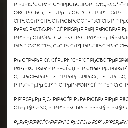
Р”РµРІСѓС€РєР° СѓРІРµСЂСЏР»Р°, С‡С‚Рѕ СѓРїР°Р
С€С‚РѕСЂС‹, РЅРѕ РµРµ СЂР°СЃСЃРєР°Р· СѓР±РµР
СЃРёС‚СѓР°С†РёСЋ РїСЂРёС€Р»РѕСЃСЊ РІРјРµ
РєРѕС‚РѕСЂС‹Р№ СЃ РіРЅРµРІРѕРј РѕРїСЂРѕРІРµС
Р·Р°РІРµСЂРёР», С‡С‚Рѕ С‚РѕС‚ РґР°Р¶Рµ РіРѕР»
РїРѕРІС‹С€Р°Р», С‡С‚Рѕ СѓР¶ РіРѕРІРѕСЂРёС‚СЊ
Рљ СЃР»РѕРІСѓ, СЃРµР№С‡Р°СЃ РђСЂСЃРµРЅР
РѕР±РѕСЃРЅРѕРІР°Р»СЃСЏ РІ Р”СѓР±Р°Рµ. РћРЅ 
С‚РѕР»СЊРєРѕ РЅР° Р·РёРјРѕРІРєСѓ, РЅРѕ РїРѕС‚
Р±РѕР»РµРµ С‚Р°Рј СЃРµР№С‡Р°СЃ Р¶РёРІСѓС‚ Р
Р Р°РЅРµРµ РјС‹ РїРёСЃР°Р»Рё РїСЂРѕ РїРµРІРё
СЂРµРјРѕРЅС‚ РІ Р·Р°РіРѕСЂРѕРґРЅРѕРј РґРѕРјРµ
РџРѕРґРїРёСЃС‹РІР°Р№С‚РµСЃСЊ РЅР° 7Р”РЅРµР№.r