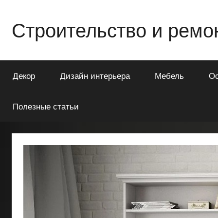
Перейти
к
Строительство и ремо
содержимому
Всё
о
Декор
Дизайн интерьера
Мебель
О
строительстве
и
ремонте
Полезные статьи
Вашего
дома
или
квартиры