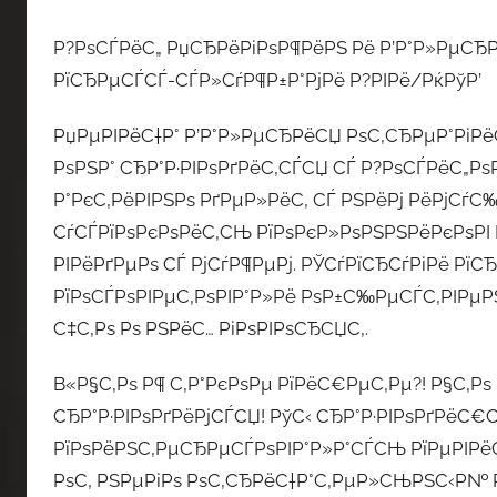
Р?РѕСЃРёС„ РџСЂРёРіРѕР¶РёРЅ Рё Р’Р°Р»РµСЂР
РїСЂРµСЃСЃ-СЃР»СѓР¶Р±Р°РјРё Р?РІРё/РќРўР’
РџРµРІРёС†Р° Р’Р°Р»РµСЂРёСЏ РѕС‚СЂРµР°РіРёСЂ
РѕРЅР° СЂР°Р·РІРѕРґРёС‚СЃСЏ СЃ Р?РѕСЃРёС„Р
Р°РєС‚РёРІРЅРѕ РґРµР»РёС‚ СЃ РЅРёРј РёРјСѓС
СѓСЃРїРѕРєРѕРёС‚СЊ РїРѕРєР»РѕРЅРЅРёРєРѕРІ Р
РІРёРґРµРѕ СЃ РјСѓР¶РµРј. РЎСѓРїСЂСѓРіРё Рї
РїРѕСЃРѕРІРµС‚РѕРІР°Р»Рё РѕР±С‰РµСЃС‚РІРµР
С‡С‚Рѕ Рѕ РЅРёС… РіРѕРІРѕСЂСЏС‚.
В«Р§С‚Рѕ Р¶ С‚Р°РєРѕРµ РїРёС€РµС‚Рµ?! Р§С‚Рѕ
СЂР°Р·РІРѕРґРёРјСЃСЏ! РўС‹ СЂР°Р·РІРѕРґРёС€
РїРѕРёРЅС‚РµСЂРµСЃРѕРІР°Р»Р°СЃСЊ РїРµРІРёС
РѕС‚ РЅРµРіРѕ РѕС‚СЂРёС†Р°С‚РµР»СЊРЅС‹Р№ Рѕ