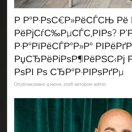
Р Р°Р·РѕС€Р»РёСЃСЊ Рё 
РёРјСѓС‰РµСЃС‚РІРѕ? Р
Р·Р°РїРёСЃР°Р»Р° РІРёРґ
РџСЂРёРіРѕР¶РёРЅС‹Рј Р
РѕРІ Рѕ СЂР°Р·РІРѕРґРµ
Опубликовано
4 июня, 2026
автором
admin