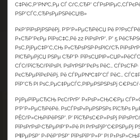
С‡РёС‚Р°Р№С‚Рµ СЃ СѓС‚СЂР° СЃРѕРІРµС‚СЃРєРё
РЅР°СЃС‚СЂРѕРµРЅРёСЏ!В»
РќР°РїРѕРјРЅРёРј, Р’Р°Р»РµСЂРёСЏ Рё Р?РѕСЃР
Р±СЂР°РєРµ РїРѕС‡С‚Рё 22 РіРѕРґР°, Р° 5 РёСЋР
РѕС‚РјРµС‡Р°С‚СЊ Р±СЂРѕРЅР·РѕРІСѓСЋ РіРѕРґР
РІСЂРµРјСЏ РЅРµ СЂР°Р· РїРѕСЏРІР»СЏР»РёСЃС
СЃСѓРїСЂСѓРіРѕРІ, РѕРґРЅР°РєРѕ РёС… СЃРѕСЋР
РєСЂРµРїРєРёРј, Рё СЃРµР№С‡Р°СЃ РёС… СЃС‡Р
РїР°СЂ РІ РѕС‚РµС‡РµСЃС‚РІРµРЅРЅРѕРј С€РѕСѓ
РўРµРїРµСЂСЊ РєСѓРґР° Р±РѕР»СЊС€Рµ СЃР»Сѓ
Р’Р°Р»РµСЂРёРё, РѕСЃРѕР±РµРЅРЅРѕ РїСЂРѕ Р
РЁСѓР»СЊРіРёРЅР°. Р’ РїСЂРѕС€Р»РѕРј РіРѕРґСѓ
РїРѕРґРѕР·СЂРµРІР°Р»Рё РІ РґРѕРјР°С€РЅРµРј Р
Р¶РµРЅР° Р›РёР°РЅР° РїРѕРїР°Р»Р° РІ Р±РѕР»СЊ