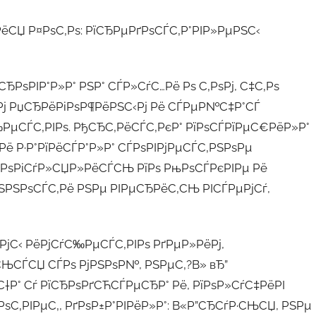
ёСЏ Р¤РѕС‚Рѕ: РїСЂРµРґРѕСЃС‚Р°РІР»РµРЅС‹
РѕРІР°Р»Р° РЅР° СЃР»СѓС…Рё Рѕ С‚РѕРј, С‡С‚Рѕ
ѕРј РџСЂРёРіРѕР¶РёРЅС‹Рј Рё СЃРµР№С‡Р°СЃ
‰РµСЃС‚РІРѕ. РђСЂС‚РёСЃС‚РєР° РїРѕСЃРїРµС€РёР»Р°
ё Р·Р°РїРёСЃР°Р»Р° СЃРѕРІРјРµСЃС‚РЅРѕРµ
СЂРѕРіСѓР»СЏР»РёСЃСЊ РїРѕ РњРѕСЃРєРІРµ Рё
ЅРЅРѕСЃС‚Рё РЅРµ РІРµСЂРёС‚СЊ РІСЃРµРјСѓ,
 РјС‹ РёРјСѓС‰РµСЃС‚РІРѕ РґРµР»РёРј,
СЊСЃСЏ СЃРѕ РјРЅРѕР№, РЅРµС‚?В» вЂ”
†Р° Сѓ РїСЂРѕРґСЋСЃРµСЂР° Рё, РїРѕР»СѓС‡РёРІ
С‚РІРµС‚, РґРѕР±Р°РІРёР»Р°: В«Р”СЂСѓР·СЊСЏ, РЅРµ