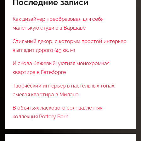
Последние записи
Как дизайнер преобразовал для себя
маленькую студию в Варшаве
Стильный декор, с которым простой интерьер
выглядит дорого (49 кв. м)
И снова бежевый: уютная монохромная
квартира в Гетеборге
Творческий интерьер в пастельных тонах:
смелая квартира в Милане
В объятьях ласкового солнца: летняя
коллекция Pottery Barn