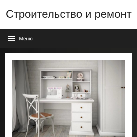
Перейти
Строительство и ремонт
к
содержимому
Всё
о
Меню
строительстве
и
ремонте
Вашего
дома
или
квартиры