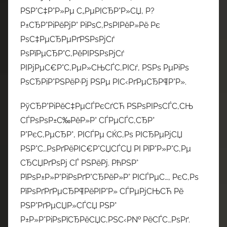
РЅР°С‡Р°Р»Рµ С„РµРІСЂР°Р»СЏ, Р?
Р±СЂР°РіРёРјР° РіРѕС‚РѕРІРёР»Рё Рє
РѕС‡РµСЂРµРґРЅРѕРјСѓ
РѕРїРµСЂР°С‚РёРІРЅРѕРјСѓ
РІРјРµС€Р°С‚РµР»СЊСЃС‚РІСѓ, РЅРѕ РµРіРѕ
РѕСЂРіР°РЅРёР·Рј РЅРµ РІС‹РґРµСЂР¶Р°Р».
РўСЂР°РіРёС‡РµСЃРєСѓСЋ РЅРѕРІРѕСЃС‚СЊ
СЃРѕРѕР±С‰РёР»Р° СЃРµСЃС‚СЂР°
Р°РєС‚РµСЂР°, РІСЃРµ СЌС‚Рѕ РІСЂРµРјСЏ
РЅР°С…РѕРґРёРІС€Р°СЏСЃСЏ РІ РїР°Р»Р°С‚Рµ
СЂСЏРґРѕРј СЃ РЅРёРј. РћРЅР°
РїРѕР±Р»Р°РіРѕРґР°СЂРёР»Р° РІСЃРµС…, РєС‚Рѕ
РїРѕРґРґРµСЂР¶РёРІР°Р» СЃРµРјСЊСЋ Рё
РЅР°РґРµСЏР»СЃСЏ РЅР°
Р±Р»Р°РіРѕРїСЂРёСЏС‚РЅС‹Р№ РёСЃС…РѕРґ.