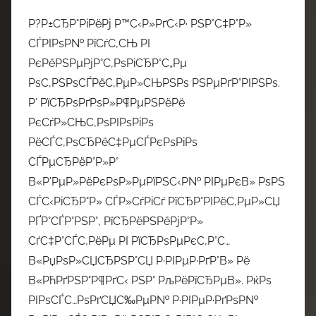
Р?Р±СЂР°РіРёРј Р™С‹Р»РґС‹Р· РЅР°С‡Р°Р»
СЃРІРѕР№ РїСѓС‚СЊ РІ
РєРёРЅРµРјР°С‚РѕРіСЂР°С„Рµ
РѕС‚РЅРѕСЃРёС‚РµР»СЊРЅРѕ РЅРµРґР°РІРЅРѕ.
Р’ РїСЂРѕРґРѕР»Р¶РµРЅРёРё
РєСѓР»СЊС‚РѕРІРѕРіРѕ
РёСЃС‚РѕСЂРёС‡РµСЃРєРѕРіРѕ
СЃРµСЂРёР°Р»Р°
В«Р’РµР»РёРєРѕР»РµРїРЅС‹Р№ РІРµРєВ» РѕРЅ
СЃС‹РіСЂР°Р» СЃР»СѓРіСѓ РїСЂР°РІРёС‚РµР»СЏ
РҐР°СЃР°РЅР°, РїСЂРёРЅРёРјР°Р»
СѓС‡Р°СЃС‚РёРµ РІ РїСЂРѕРµРєС‚Р°С…
В«РџРѕР»СЏСЂРЅР°СЏ Р·РІРµР·РґР°В» Рё
В«РћРґРЅР°Р¶РґС‹ РЅР° РљРёРїСЂРµВ». РќРѕ
РІРѕСЃС…РѕРґСЏС‰РµР№ Р·РІРµР·РґРѕР№