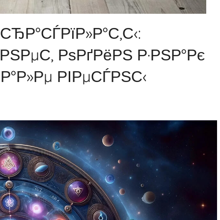
 СЂР°СЃРїР»Р°С‚С‹:
РЅРµС‚ РѕРґРёРЅ Р·РЅР°Рє
‡Р°Р»Рµ РІРµСЃРЅС‹