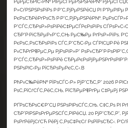
РџРµСЂРІС‹Р№ РІРµСЃРµРЅРЅРёР№ РјРµСЃСЏС†
Р»СѓРЅРЅРѕРіРѕ Р·Р°С‚РјРµРЅРёСЏ РІ Р”РµРІРµ
РєРѕСЂРёРґРѕСЂ Р·Р°С‚РјРµРЅРёР№. РџРѕСЃР»Р
Р°СЃС‚СЂРѕР»РѕРіРёС‡РµСЃРєРѕРіРѕ СЃРѕР±С‹С
СЂР°Р·РіСЂРµР±Р°С‚СЊ РµС‰Рµ РґРѕР»РіРѕ. Р‘С
РєРѕС‚РѕСЂРѕРіРѕ СЃС‚Р°СЂС‹Рµ СЃРІСЏР·Рё РЅР
Р±СЋРґР¶РµС‚Рµ РјРѕРіР»Р° РѕР±СЂР°Р·РѕРІР°С‚
Р°СЃС‚СЂРѕР»РѕРіРё СЂРµРєРѕРјРµРЅРґРѕРІР°Р
РЅРѕРІС‹Рµ РїСЂРѕРµРєС‚С‹.В
РћР±С‰РёР№ РїРѕСЃС‹Р» РјР°СЂС‚Р° 2026 Р·РІС
РѕС‚РїСѓСЃС‚РёС‚СЊ, РїСЂРµР¶РґРµ С‡РµРј РЅР
РҐРѕСЂРѕС€Р°СЏ РЅРѕРІРѕСЃС‚СЊ, С‡С‚Рѕ РІ 
СЂР°РІРЅРѕРґРµРЅСЃС‚РІРёСЏ, 20 РјР°СЂС‚Р°, 
РѕРґРёРјСѓСЋ РёРј С‚РѕС‡РєСѓ РѕРїРѕСЂС‹. Р‘Сѓ