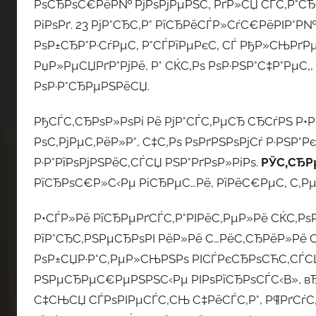
РѕСЂРѕС€РёР№ РјРѕРјРµРЅС‚ РґР»СЏ СЃС‚Р°СЂС‚
РіРѕРґ. 23 РјР°СЂС‚Р° РїСЂРёСЃР»СѓС€РёРІР°Р
РѕР±СЂР°Р·СѓРµС‚ Р°СЃРїРµРєС‚ СЃ РђР»СЊРґРµ
РџР»РµСЏРґР°РјРё, Р° СЌС‚Рѕ РѕР·РЅР°С‡Р°РµС‚
РѕР·Р°СЂРµРЅРёСЏ.
РђСЃС‚СЂРѕР»РѕРі Рё РјР°СЃС‚РµСЂ СЂСѓРЅ Р•
РѕС‚РјРµС‚РёР»Р°, С‡С‚Рѕ РѕРґРЅРѕРјСѓ Р·РЅР°Р
Р·Р°РїРѕРјРЅРёС‚СЃСЏ РЅР°РґРѕР»РіРѕ.
РЎС‚СЂР
РїСЂРѕС€Р»С‹Рµ РіСЂРµС…Рё, РїРёС€РµС‚ С‚Рµ
Р•СЃР»Рё РїСЂРµРґСЃС‚Р°РІРёС‚РµР»Рё СЌС‚РѕРі
РїР°СЂС‚РЅРµСЂРѕРІ РёР»Рё С…РёС‚СЂРёР»Рё СЃ
РѕР±СЏР·Р°С‚РµР»СЊРЅРѕ РІСЃРєСЂРѕСЋС‚СЃСЏ
РЅРµСЂРµС€РµРЅРЅС‹Рµ РІРѕРїСЂРѕСЃС‹В», вЂ” 
С‡СЊСЏ СЃРѕРІРµСЃС‚СЊ С‡РёСЃС‚Р°, Р¶РґСѓС‚