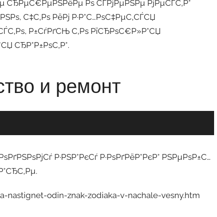
Рµ СЂРµС€РµРЅРёРµ Рѕ СЃРјРµРЅРµ РјРµСЃС‚Р°
ЅРѕ, С‡С‚Рѕ РёРј Р·Р°С…РѕС‡РµС‚СЃСЏ
ЃС‚Рѕ, Р±СѓРґСЊ С‚Рѕ РїСЂРѕС€Р»Р°СЏ
СЏ СЂР°Р±РѕС‚Р°.
ѕ РѕРґРЅРѕРјСѓ Р·РЅР°РєСѓ Р·РѕРґРёР°РєР° РЅРµРѕР±С…
Р°СЂС‚Рµ.
ma-nastignet-odin-znak-zodiaka-v-nachale-vesny.htm