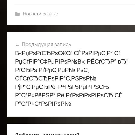
Новости разные
Навигация
Предыдущая запись
по
В«РџРѕРїСЂРѕС€Сѓ СЃРѕРІРµС‚Р° Сѓ
записям
РџСѓРіР°С‡РµРІРѕР№В»: РЁСѓСЂР° вЂ“
РїСЂРѕ РґРµС‚РµР№ РѕС‚
СЃСѓСЂСЂРѕРіР°С‚РЅРѕР№
РјР°С‚РµСЂРё, Р±РѕР»РµР·РЅСЊ
Р“СѓР±РёРЅР° Рё РґРѕРіРѕРІРѕСЂ СЃ
Р”СѓР±С†РѕРІРѕР№