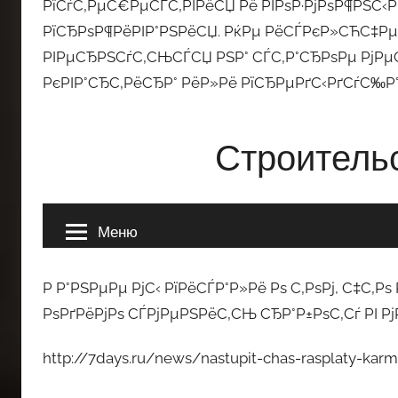
РїСѓС‚РµС€РµСЃС‚РІРёСЏ Рё РІРѕР·РјРѕР¶РЅС‹
РїСЂРѕР¶РёРІР°РЅРёСЏ. РќРµ РёСЃРєР»СЋС‡РµР
РІРµСЂРЅСѓС‚СЊСЃСЏ РЅР° СЃС‚Р°СЂРѕРµ РјРµС
РєРІР°СЂС‚РёСЂР° РёР»Рё РїСЂРµРґС‹РґСѓС‰Р°
Р Р°РЅРµРµ РјС‹ РїРёСЃР°Р»Рё Рѕ С‚РѕРј, С‡С‚Р
РѕРґРёРјРѕ СЃРјРµРЅРёС‚СЊ СЂР°Р±РѕС‚Сѓ РІ Рј
http://7days.ru/news/nastupit-chas-rasplaty-kar