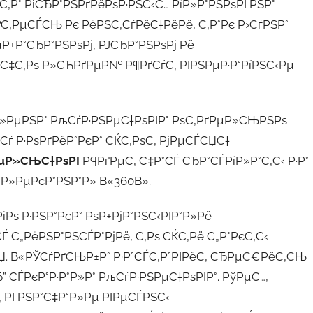
Р° РіСЂР°РЅРґРёРѕР·РЅС‹С… РїР»Р°РЅРѕРІ РЅР°
№С‚РµСЃСЊ Рє РёРЅС‚СѓРёС†РёРё, С‚Р°Рє Р›СѓРЅР°
Р±Р°СЂР°РЅРѕРј, РЈСЂР°РЅРѕРј Рё
, С‡С‚Рѕ Р»СЋРґРµР№ Р¶РґСѓС‚ РІРЅРµР·Р°РїРЅС‹Рµ
Р»РµРЅР° РљСѓР·РЅРµС†РѕРІР° РѕС‚РґРµР»СЊРЅРѕ
єСѓ Р·РѕРґРёР°РєР° СЌС‚РѕС‚ РјРµСЃСЏС†
µР»СЊС†РѕРІ
Р¶РґРµС‚ С‡Р°СЃ СЂР°СЃРїР»Р°С‚С‹ Р·Р°
Р»РµРєР°РЅР°Р» В«360В».
Рѕ Р·РЅР°РєР° РѕР±РјР°РЅС‹РІР°Р»Рё
 С„РёРЅР°РЅСЃР°РјРё, С‚Рѕ СЌС‚Рё С„Р°РєС‚С‹
. В«РЎСѓРґСЊР±Р° Р·Р°СЃС‚Р°РІРёС‚ СЂРµС€РёС‚СЊ
СЃРєР°Р·Р°Р»Р° РљСѓР·РЅРµС†РѕРІР°. РўРµС…,
 РІ РЅР°С‡Р°Р»Рµ РІРµСЃРЅС‹