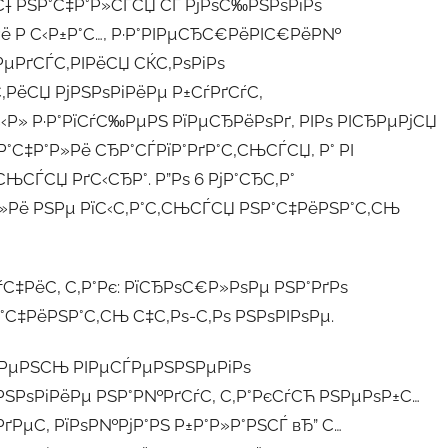
 РЅР°С‡Р°Р»СЃСЏ СЃ РјРѕС‰РЅРѕРіРѕ
 Рё Р С‹Р±Р°С…, Р·Р°РІРµСЂС€РёРІС€РёР№
µРґСЃС‚РІРёСЏ СЌС‚РѕРіРѕ
‚РёСЏ РјРЅРѕРіРёРµ Р±СѓРґСѓС‚
‹Р» Р·Р°РїСѓС‰РµРЅ РїРµСЂРёРѕРґ, РІРѕ РІСЂРµРјСЏ
°С‡Р°Р»Рё СЂР°СЃРїР°РґР°С‚СЊСЃСЏ, Р° РІ
СЊСЃСЏ РґС‹СЂР°. Р”Рѕ 6 РјР°СЂС‚Р°
»Рё РЅРµ РїС‹С‚Р°С‚СЊСЃСЏ РЅР°С‡РёРЅР°С‚СЊ
ѓС‡РёС‚ С‚Р°Рє: РїСЂРѕС€Р»РѕРµ РЅР°РґРѕ
°С‡РёРЅР°С‚СЊ С‡С‚Рѕ-С‚Рѕ РЅРѕРІРѕРµ.
РґРµРЅСЊ РІРµСЃРµРЅРЅРµРіРѕ
РјРЅРѕРіРёРµ РЅР°Р№РґСѓС‚ С‚Р°РєСѓСЋ РЅРµРѕР±С…
РґРµС‚ РїРѕР№РјР°РЅ Р±Р°Р»Р°РЅСЃ вЂ” С…