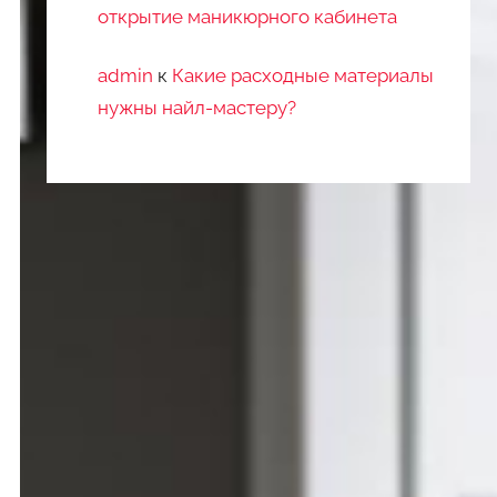
открытие маникюрного кабинета
admin
к
Какие расходные материалы
нужны найл-мастеру?