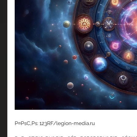
Р¤РѕС‚Рѕ: 123RF/legion-media.ru