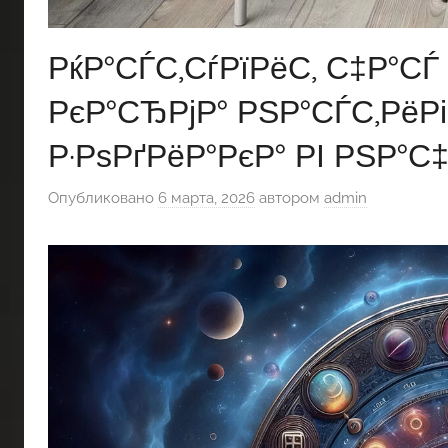
РќР°СЃС‚СѓРїРёС‚ С‡Р°СЃ
РєР°СЂРјР° РЅР°СЃС‚РёРі
Р·РѕРґРёР°РєР° РІ РЅР°С
Опубликовано
6 марта, 2026
автором
admin