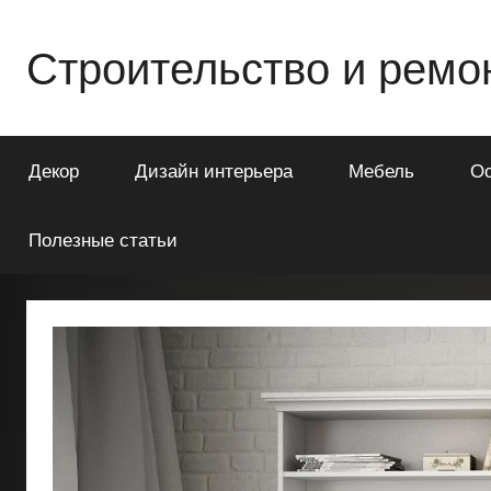
Перейти
к
Строительство и ремо
содержимому
Всё
о
Декор
Дизайн интерьера
Мебель
О
строительстве
и
ремонте
Полезные статьи
Вашего
дома
или
квартиры