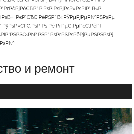
°РґРёРјРёСЂР° Р‘РѕРіРѕРјРѕР»РѕРІР° В«Р’
РіРѕВ», РєР°СЂС‚РёРЅР° В«РЎРµРјРµР№РЅРѕРµ
 РўРѕР»СЃС‚РѕРіРѕ Рё РґРµС‚РµРєС‚РёРІ
ѕРІР°РЅРЅС‹Р№ РЅР° РѕРґРЅРѕРёРјРµРЅРЅРѕРј
ІРѕР№.