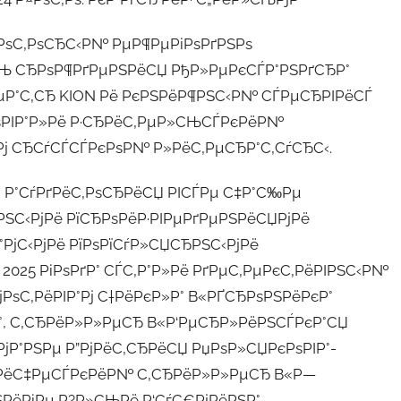
єРѕС‚РѕСЂС‹Р№ РµР¶РµРіРѕРґРЅРѕ
ЅСЊ СЂРѕР¶РґРµРЅРёСЏ РђР»РµРєСЃР°РЅРґСЂР°
µР°С‚СЂ KION Рё РєРЅРёР¶РЅС‹Р№ СЃРµСЂРІРёСЃ
РѕРІР°Р»Рё Р·СЂРёС‚РµР»СЊСЃРєРёР№
Рј СЂСѓСЃСЃРєРѕР№ Р»РёС‚РµСЂР°С‚СѓСЂС‹.
, Р°СѓРґРёС‚РѕСЂРёСЏ РІСЃРµ С‡Р°С‰Рµ
РЅС‹РјРё РїСЂРѕРёР·РІРµРґРµРЅРёСЏРјРё
°РјС‹РјРё РїРѕРїСѓР»СЏСЂРЅС‹РјРё
 2025 РіРѕРґР° СЃС‚Р°Р»Рё РґРµС‚РµРєС‚РёРІРЅС‹Р№
РѕС‚РёРІР°Рј С†РёРєР»Р° В«РҐСЂРѕРЅРёРєР°
°, С‚СЂРёР»Р»РµСЂ В«Р‘РµСЂР»РёРЅСЃРєР°СЏ
РјР°РЅРµ Р”РјРёС‚СЂРёСЏ РџРѕР»СЏРєРѕРІР°-
ѕРіРёС‡РµСЃРєРёР№ С‚СЂРёР»Р»РµСЂ В«Р—
ЅРёРіРµ Р?Р»СЊРё Р‘СѓС€РјРёРЅР°