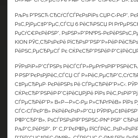
РљРѕ Р”РЅСЋ СЂСѓСЃСЃРєРѕРіРѕ СЏР·С‹РєР°, Р
РѕС‚РјРµС‡Р°РµС‚СЃСЏ 6 РёСЋРЅСЏ РІ РґРµР
РџСѓС€РєРёРЅР°, РѕРЅР»Р°Р№РЅ-РєРёРЅРѕС‚Р
KION РЎС‚СЂРѕРєРё РїСЂРѕР°РЅР°Р»РёР·РёСЂ
РёРЅС‚РµСЂРµСЃ Рє СЌРєСЂР°РЅРёР·Р°С†РёСЏ
РЎРѕРіР»Р°СЃРЅРѕ РёСЃСЃР»РµРґРѕРІР°РЅРёСЋ
Р·РЅР°РєРѕРјРёС‚СЃСЏ СЃ Р»РёС‚РµСЂР°С‚СѓСЂ
С‡РµСЂРµР· РєРёРЅРѕ Рё СЃРµСЂРёР°Р»С‹. РЎР
СЌРєСЂР°РЅРёР·Р°С†РёСЏРјРё РїРѕ РёС‚РѕРіР°Рј
СЃРµСЂРёР°Р» В«Р—Р»С‹Рµ Р»СЋРґРёВ» РїРѕ Рј
СЃС‹СЃРєР°В» РќРёРєРѕР»Р°СЏ РЎРІРµС‡РёРЅР
Р¶Р°СЂР°В», РѕСЃРЅРѕРІР°РЅРЅС‹Р№ РЅР° СЂРѕ
РљР°С‚РёРЅР°, Р° С‚Р°РєР¶Рµ РїСЃРёС…РѕР»Р
Р°РјР°СЏС‡РЅС‹Р№В», СЃРЅСЏС‚С‹Р№ РїРѕ РєР