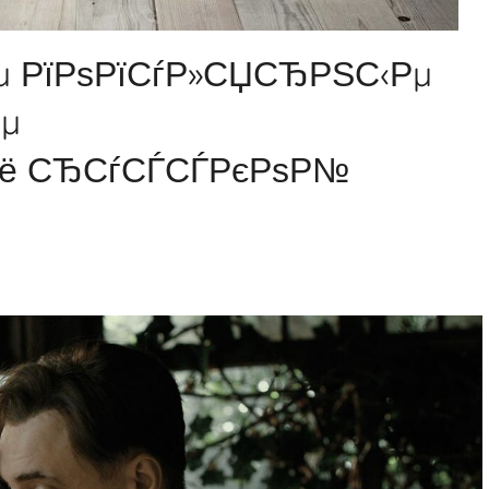
Рµ РїРѕРїСѓР»СЏСЂРЅС‹Рµ
µ
Рё СЂСѓСЃСЃРєРѕР№