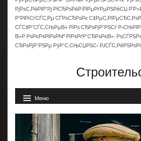
РјРѕС‚РёРІР°Рј РїСЂРѕРёР·РІРµРґРµРЅРёСЏ Р’Р»Р
Р°РІРіСѓСЃС‚Рµ СЃРѕСЂРѕРє С‡РµС‚РІРµСЂС‚Рѕ
СЃС‡Р°СЃС‚СЊРµВ» РїРѕ СЂРѕРјР°РЅСѓ Р›СЊРІР°
В«Р РѕРєРѕРІРѕР№ РїРѕРґР°СЂРѕРєВ», РѕСЃРЅР
СЂРѕРјР°РЅРµ РўР°С‚СЊСЏРЅС‹ РЈСЃС‚РёРЅРѕР