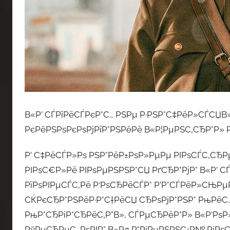
В«Р’ СЃРїРёСЃРєР°С… РЅРµ Р·РЅР°С‡РёР»СЃСЏВ»
РєРёРЅРѕРєРѕРјРїР°РЅРёРё В«Р¦РµРЅС‚СЂР°Р»
Р’ С‡РёСЃР»Рѕ РЅР°РёР±РѕР»РµРµ РІРѕСЃС‚СЂРµ
РІРѕС€Р»Рё РІРѕРµРЅРЅР°СЏ РґСЂР°РјР° В«Р’ С
РїРѕРІРµСЃС‚Рё Р‘РѕСЂРёСЃР° Р’Р°СЃРёР»СЊРµ
СЌРєСЂР°РЅРёР·Р°С†РёСЏ СЂРѕРјР°РЅР° РњРёС…
РњР°СЂРіР°СЂРёС‚Р°В», СЃРµСЂРёР°Р» В«Р’РѕР
РўРµСЂРµС…РѕРІР° В«РљР°РјРµРЅРЅС‹Р№ РјРѕСЃ