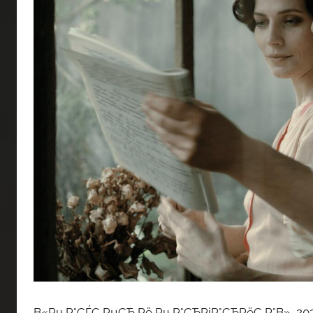
В«РњР°СЃС‚РµСЂ Рё РњР°СЂРіР°СЂРёС‚Р°В», 202