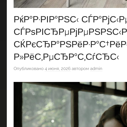
РќР°Р·РІР°РЅС‹ СЃР°РјС‹
СЃРѕРІСЂРµРјРµРЅРЅС‹Р
СЌРєСЂР°РЅРёР·Р°С†Рё
Р»РёС‚РµСЂР°С‚СѓСЂС‹
Опубликовано
4 июня, 2026
автором
admin