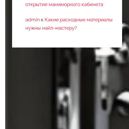
открытие маникюрного кабинета
admin
к
Какие расходные материалы
нужны найл-мастеру?