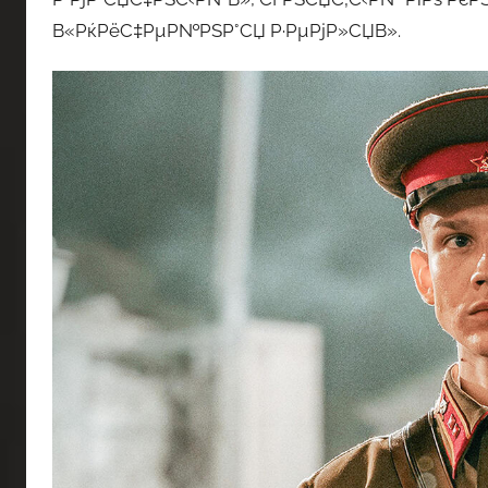
В«РќРёС‡РµР№РЅР°СЏ Р·РµРјР»СЏВ».