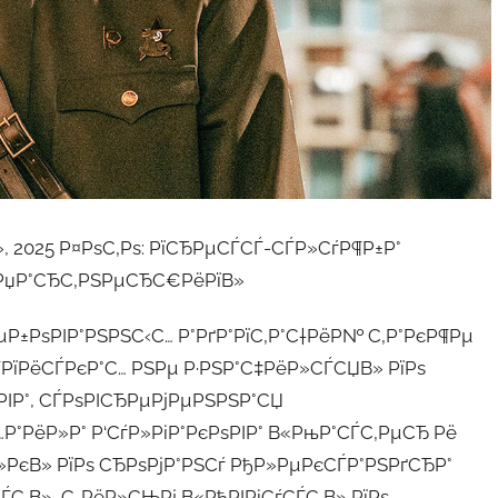
, 2025 Р¤РѕС‚Рѕ: РїСЂРµСЃСЃ-СЃР»СѓР¶Р±Р°
 РџР°СЂС‚РЅРµСЂС€РёРїВ»
Р±РѕРІР°РЅРЅС‹С… Р°РґР°РїС‚Р°С†РёР№ С‚Р°РєР¶Рµ
ЃРїРёСЃРєР°С… РЅРµ Р·РЅР°С‡РёР»СЃСЏВ» РїРѕ
РІР°, СЃРѕРІСЂРµРјРµРЅРЅР°СЏ
Р°РёР»Р° Р‘СѓР»РіР°РєРѕРІР° В«РњР°СЃС‚РµСЂ Рё
»РєВ» РїРѕ СЂРѕРјР°РЅСѓ РђР»РµРєСЃР°РЅРґСЂР°
С‚В», С„РёР»СЊРј В«РђРІРіСѓСЃС‚В» РїРѕ