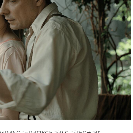
4 Р¤РѕС‚Рѕ: РєР°РґСЂ РёР· С„РёР»СЊРјР°