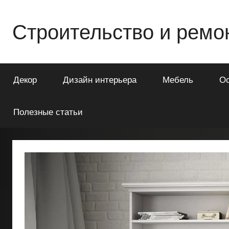
Перейти
к
Строительство и ремо
содержимому
Всё
о
Декор
Дизайн интерьера
Мебель
О
строительстве
и
ремонте
Полезные статьи
Вашего
дома
или
квартиры