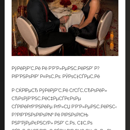
РўРёРјР°С‚Рё Рё Р’Р°Р»РµРЅС‚РёРЅР° Р?
РІР°РЅРѕРІР° Р¤РѕС‚Рѕ: РЎРѕС†СЃРµС‚Рё
Р СЌРїРµСЂ РўРёРјР°С‚Рё СѓСЃС‚СЂРѕРёР»
СЂРѕРјР°РЅС‚РёС‡РµСЃРєРѕРµ
СЃРІРёРґР°РЅРёРµ РґР»СЏ Р’Р°Р»РµРЅС‚РёРЅС‹
Р?РІР°РЅРѕРІРѕР№ Рё РІРЅРѕРІСЊ
РЅР°РјРµРєРЅСѓР» РЅР° С‚Рѕ, С‡С‚Рѕ