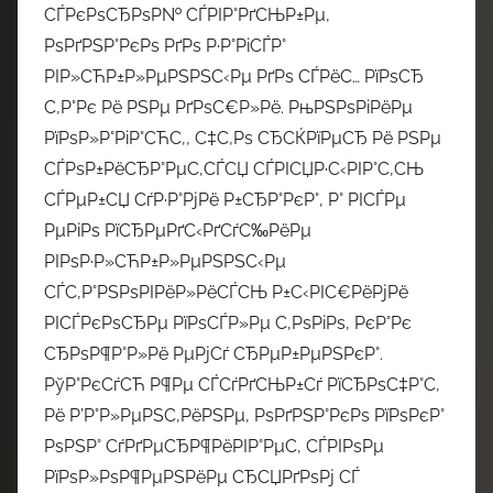
СЃРєРѕСЂРѕР№ СЃРІР°РґСЊР±Рµ,
РѕРґРЅР°РєРѕ РґРѕ Р·Р°РіСЃР°
РІР»СЋР±Р»РµРЅРЅС‹Рµ РґРѕ СЃРёС… РїРѕСЂ
С‚Р°Рє Рё РЅРµ РґРѕС€Р»Рё. РњРЅРѕРіРёРµ
РїРѕР»Р°РіР°СЋС‚, С‡С‚Рѕ СЂСЌРїРµСЂ Рё РЅРµ
СЃРѕР±РёСЂР°РµС‚СЃСЏ СЃРІСЏР·С‹РІР°С‚СЊ
СЃРµР±СЏ СѓР·Р°РјРё Р±СЂР°РєР°, Р° РІСЃРµ
РµРіРѕ РїСЂРµРґС‹РґСѓС‰РёРµ
РІРѕР·Р»СЋР±Р»РµРЅРЅС‹Рµ
СЃС‚Р°РЅРѕРІРёР»РёСЃСЊ Р±С‹РІС€РёРјРё
РІСЃРєРѕСЂРµ РїРѕСЃР»Рµ С‚РѕРіРѕ, РєР°Рє
СЂРѕР¶Р°Р»Рё РµРјСѓ СЂРµР±РµРЅРєР°.
РўР°РєСѓСЋ Р¶Рµ СЃСѓРґСЊР±Сѓ РїСЂРѕС‡Р°С‚
Рё Р’Р°Р»РµРЅС‚РёРЅРµ, РѕРґРЅР°РєРѕ РїРѕРєР°
РѕРЅР° СѓРґРµСЂР¶РёРІР°РµС‚ СЃРІРѕРµ
РїРѕР»РѕР¶РµРЅРёРµ СЂСЏРґРѕРј СЃ