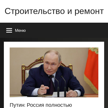
Перейти
Строительство и ремонт
к
содержимому
Всё
о
Меню
строительстве
и
ремонте
Вашего
дома
или
квартиры
Путин: Россия полностью