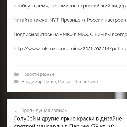
пообсуждаем», резюмировал российский лидер.
Читайте также: NYT: Президент России настрое
Подписывайтесь на «МК» в MAX. С ним вы всегда
http://www.mk.ru/economics/2026/02/18/putin-an
Новости разные
Владимир Путин
,
Россия
,
Экономика
Навигация
Предыдущая запись
по
Голубой и другие яркие краски в дизайне
записям
светлой мансарды в Париже (78 кв. м)