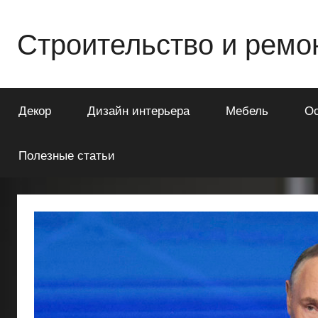
Перейти
к
Строительство и ремо
содержимому
Всё
о
Декор
Дизайн интерьера
Мебель
О
строительстве
и
ремонте
Полезные статьи
Вашего
дома
или
квартиры