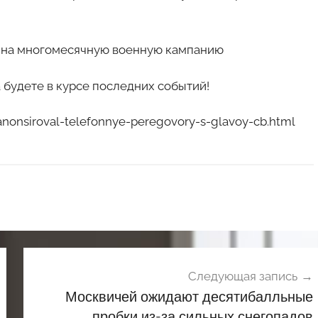
н на многомесячную военную кампанию
 будете в курсе последних событий!
onsiroval-telefonnye-peregovory-s-glavoy-cb.html
Следующая запись
Москвичей ожидают десятибалльные
пробки из-за сильных снегопадов