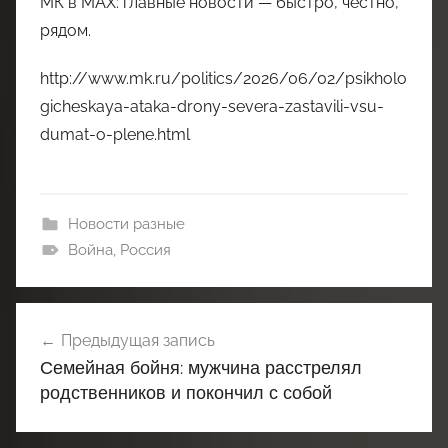
МК в MAX: главные новости — быстро, честно,
рядом.
http://www.mk.ru/politics/2026/06/02/psikholo
gicheskaya-ataka-drony-severa-zastavili-vsu-
dumat-o-plene.html
Новости разные
Война
,
Россия
Навигация
Предыдущая запись
по
Семейная бойня: мужчина расстрелял
записям
родственников и покончил с собой