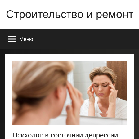
Перейти
Строительство и ремонт
к
содержимому
Всё
о
Меню
строительстве
и
ремонте
Вашего
дома
или
квартиры
Психолог: в состоянии депрессии