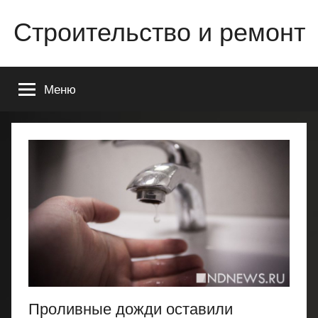
Перейти
Строительство и ремонт
к
содержимому
Всё
о
Меню
строительстве
и
ремонте
Вашего
дома
или
квартиры
Проливные дожди оставили