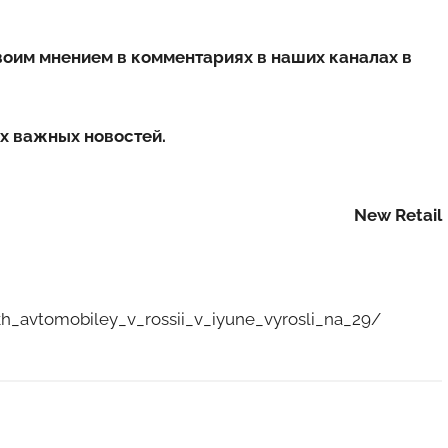
воим мнением в комментариях в наших каналах в
х важных новостей.
New Retail
kh_avtomobiley_v_rossii_v_iyune_vyrosli_na_29/