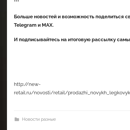
***
Больше новостей и возможность поделиться с
Telegram
и
MAX
.
И
подписывайтесь
на итоговую рассылку самы
http://new-
retail.ru/novosti/retail/prodazhi_novykh_legkovy
Новости разные