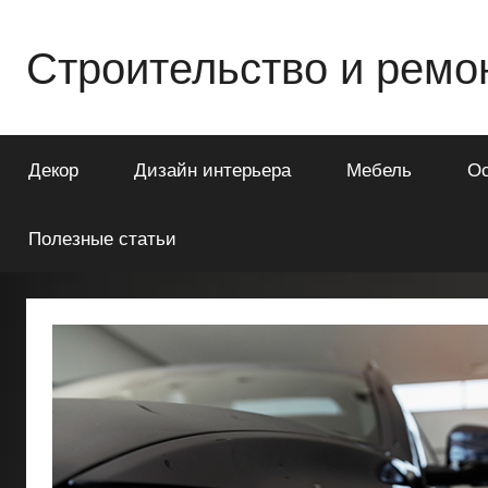
Перейти
к
Строительство и ремо
содержимому
Всё
о
Декор
Дизайн интерьера
Мебель
О
строительстве
и
ремонте
Полезные статьи
Вашего
дома
или
квартиры