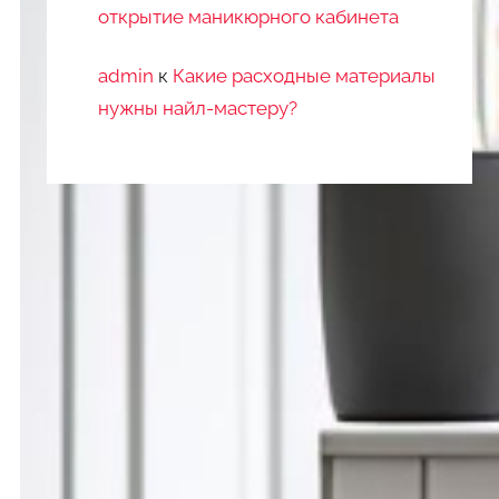
открытие маникюрного кабинета
admin
к
Какие расходные материалы
нужны найл-мастеру?