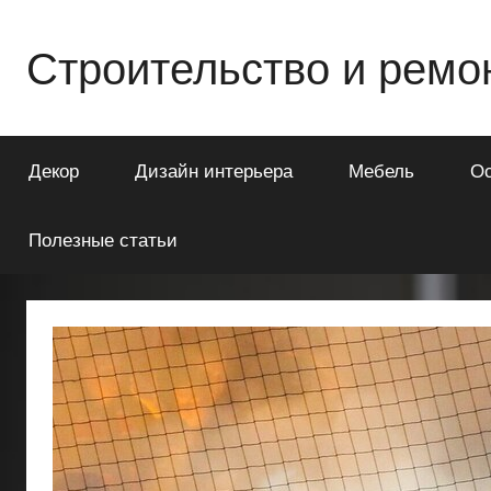
Перейти
к
Строительство и ремо
содержимому
Всё
о
Декор
Дизайн интерьера
Мебель
О
строительстве
и
ремонте
Полезные статьи
Вашего
дома
или
квартиры