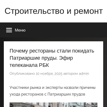
Перейти
Строительство и ремонт
к
содержимому
Всё
о
Меню
строительстве
и
ремонте
Вашего
Почему рестораны стали покидать
дома
Патриаршие пруды. Эфир
или
телеканала РБК
квартиры
Опубликовано
10 ноября, 2025
автором
admin
Участники рынка и эксперты назвали причины
ухода ресторанов с Патриарших прудов