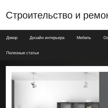
Перейти
к
Строительство и ремо
содержимому
Всё
о
Декор
Дизайн интерьера
Мебель
О
строительстве
и
ремонте
Полезные статьи
Вашего
дома
или
квартиры