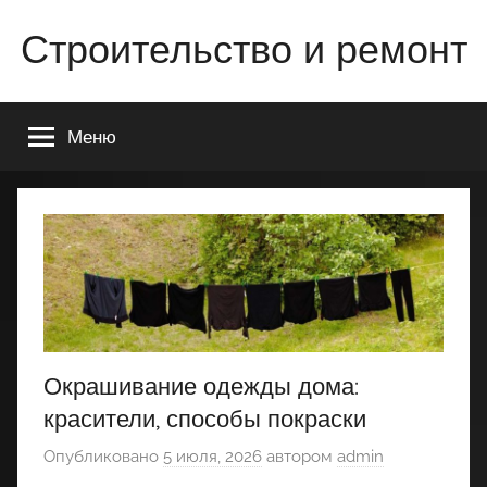
Перейти
Строительство и ремонт
к
содержимому
Всё
о
Меню
строительстве
и
ремонте
Вашего
дома
или
квартиры
Окрашивание одежды дома:
красители, способы покраски
Опубликовано
5 июля, 2026
автором
admin