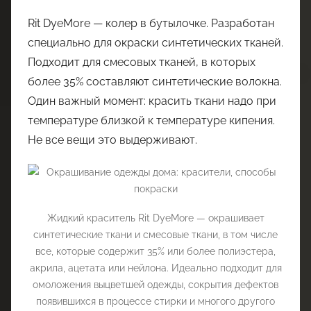
Rit DyeMore — колер в бутылочке. Разработан
специально для окраски синтетических тканей.
Подходит для смесовых тканей, в которых
более 35% составляют синтетические волокна.
Один важный момент: красить ткани надо при
температуре близкой к температуре кипения.
Не все вещи это выдерживают.
Жидкий краситель Rit DyeMore — окрашивает
синтетические ткани и смесовые ткани, в том числе
все, которые содержит 35% или более полиэстера,
акрила, ацетата или нейлона. Идеально подходит для
омоложения выцветшей одежды, сокрытия дефектов
появившихся в процессе стирки и многого другого