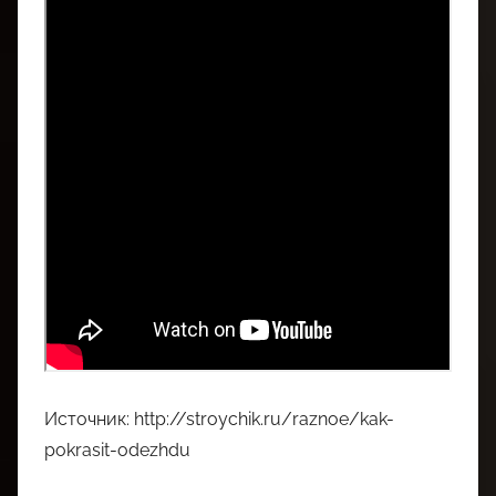
Источник: http://stroychik.ru/raznoe/kak-
pokrasit-odezhdu