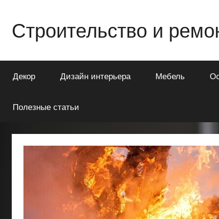
Перейти
к
Строительство и ремо
содержимому
Всё
о
Декор
Дизайн интерьера
Мебель
О
строительстве
и
ремонте
Полезные статьи
Вашего
дома
или
квартиры