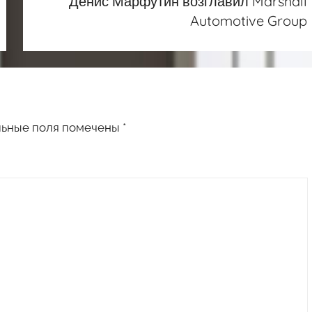
Денис Марфутин возглавил Marshall
Automotive Group
льные поля помечены
*