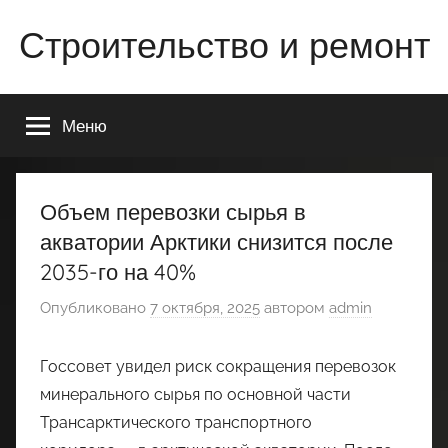
Перейти
Строительство и ремонт
к
содержимому
Всё
о
Меню
строительстве
и
ремонте
Вашего
Объем перевозки сырья в
дома
акватории Арктики снизится после
или
2035-го на 40%
квартиры
Опубликовано
7 октября, 2025
автором
admin
Госсовет увидел риск сокращения перевозок
минерального сырья по основной части
Трансарктического транспортного