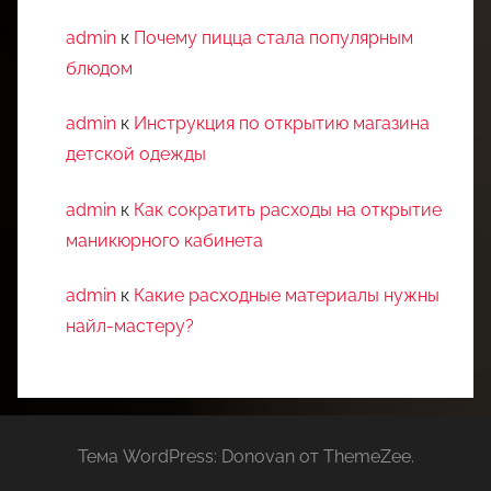
admin
к
Почему пицца стала популярным
блюдом
admin
к
Инструкция по открытию магазина
детской одежды
admin
к
Как сократить расходы на открытие
маникюрного кабинета
admin
к
Какие расходные материалы нужны
найл-мастеру?
Тема WordPress: Donovan от ThemeZee.