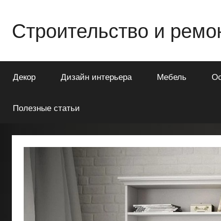
Перейти
к
Строительство и ремо
содержимому
Всё
о
Декор
Дизайн интерьера
Мебель
О
строительстве
и
ремонте
Полезные статьи
Вашего
дома
или
квартиры