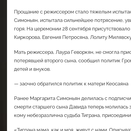
Прощание с режиссером стало тяжелым испытани
Симоньян, испытала сильнейшее потрясение, увид
горя. На церемонии 28 сентября присутствовало
Киркорова, Евгения Петросяна, Лолиту Милявск
Мать режиссера, Лаура Геворкян, не смогла при
потерявшей второго сына, сообщил политик Гром
детей и внуков.
— заочно обратился политик к матери Кеосаяна
Ранее Маргарита Симоньян делилась с подписч
смерти старшего сына Давида теперь молилась з
кому небезразлична судьба Тиграна, присоединит
«Тиграна мама, как и моя, живут с нами. Описыв