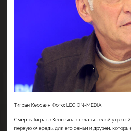
Тигран Кеосаян Фото: LEGION-MEDIA
Смерть Тиграна Кеосаяна стала тяжелой утратой 
первую очередь, для его семьи и друзей, которы