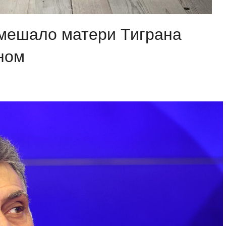
омешало матери Тиграна
ном