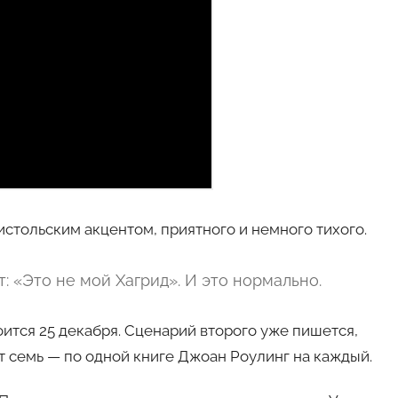
истольским акцентом, приятного и немного тихого.
: «Это не мой Хагрид». И это нормально.
ится 25 декабря. Сценарий второго уже пишется,
ет семь — по одной книге Джоан Роулинг на каждый.