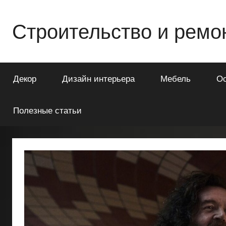
Перейти
к
Строительство и ремо
содержимому
Всё
о
Декор
Дизайн интерьера
Мебель
О
строительстве
и
ремонте
Полезные статьи
Вашего
дома
или
квартиры