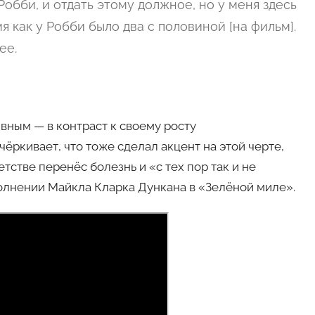
 Робби, и отдать этому должное, но у меня здесь
мя как у Робби было два с половиной [на фильм].
ее.
ивным — в контраст к своему росту
ркивает, что тоже сделал акцент на этой черте,
стве перенёс болезнь и «с тех пор так и не
олнении Майкла Кларка Дункана в «Зелёной миле».