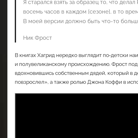
Я старался взять за образец то, что делал
восемь часов в каждом [сезоне], в то вре
В моей версии должно быть что-то больш
Ник Фрост
В книгах Хагрид нередко выглядит по‑детски на
и полувеликанскому происхождению. Фрост подчё
вдохновившись собственным дядей, который в дет
повзрослел», а также ролью Джона Коффи в исп