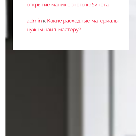
открытие маникюрного кабинета
admin
к
Какие расходные материалы
нужны найл-мастеру?