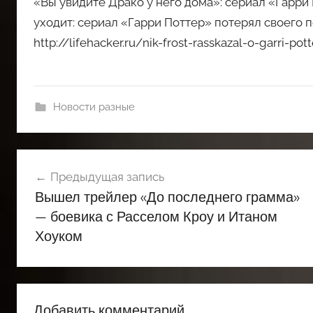
«Вы увидите Драко у него дома»: сериал «Гарр
уходит: сериал «Гарри Поттер» потерял своего 
http://lifehacker.ru/nik-frost-rasskazal-o-garri-pot
Новости разные
Навигация
Предыдущая запись
по
Вышел трейлер «До последнего грамма»
записям
— боевика с Расселом Кроу и Итаном
Хоуком
Добавить комментарий