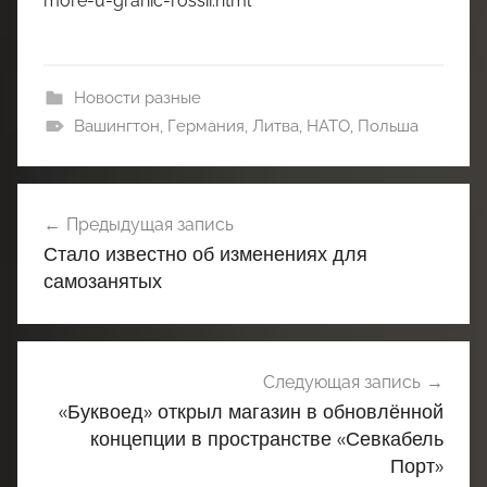
more-u-granic-rossii.html
Новости разные
Вашингтон
,
Германия
,
Литва
,
НАТО
,
Польша
Навигация
Предыдущая запись
по
Стало известно об изменениях для
записям
самозанятых
Следующая запись
«Буквоед» открыл магазин в обновлённой
концепции в пространстве «Севкабель
Порт»