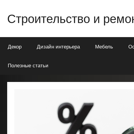
Перейти
к
Строительство и ремо
содержимому
Всё
о
Декор
Дизайн интерьера
Мебель
О
строительстве
и
ремонте
Полезные статьи
Вашего
дома
или
квартиры