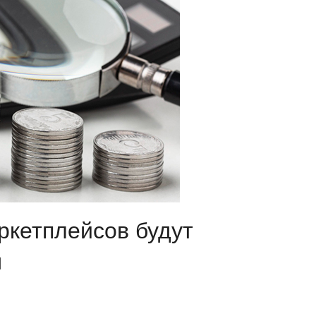
ркетплейсов будут
м