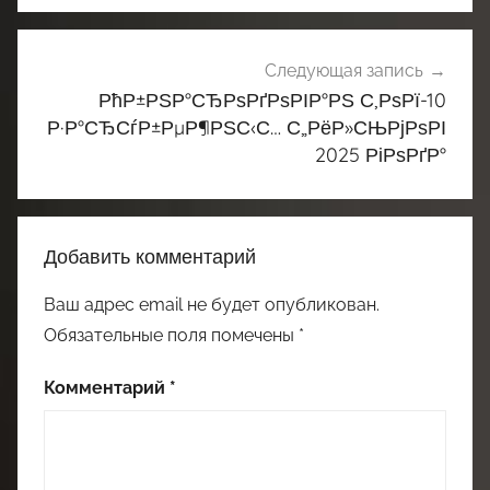
Следующая запись
РћР±РЅР°СЂРѕРґРѕРІР°РЅ С‚РѕРї-10
Р·Р°СЂСѓР±РµР¶РЅС‹С… С„РёР»СЊРјРѕРІ
2025 РіРѕРґР°
Добавить комментарий
Ваш адрес email не будет опубликован.
Обязательные поля помечены
*
Комментарий
*