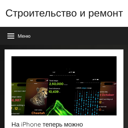
Перейти
Строительство и ремонт
к
содержимому
Всё
о
Меню
строительстве
и
ремонте
Вашего
дома
или
квартиры
На iPhone теперь можно