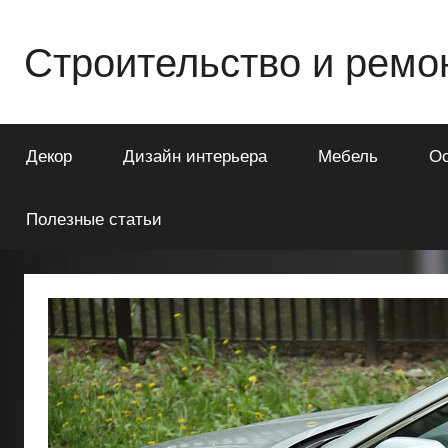
Перейти
к
Строительство и ремо
содержимому
Всё
о
Декор
Дизайн интерьера
Мебель
О
строительстве
и
ремонте
Полезные статьи
Вашего
дома
или
квартиры