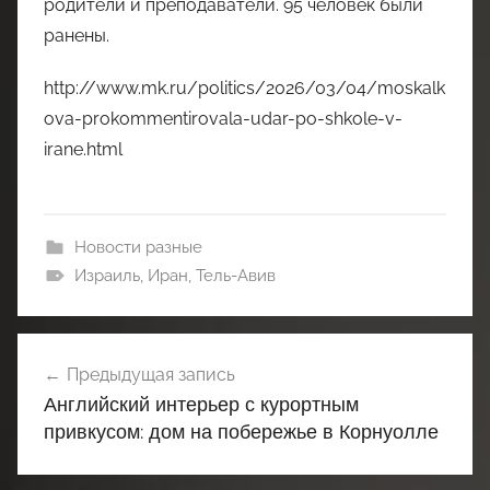
родители и преподаватели. 95 человек были
ранены.
http://www.mk.ru/politics/2026/03/04/moskalk
ova-prokommentirovala-udar-po-shkole-v-
irane.html
Новости разные
Израиль
,
Иран
,
Тель-Авив
Навигация
Предыдущая запись
по
Английский интерьер с курортным
записям
привкусом: дом на побережье в Корнуолле