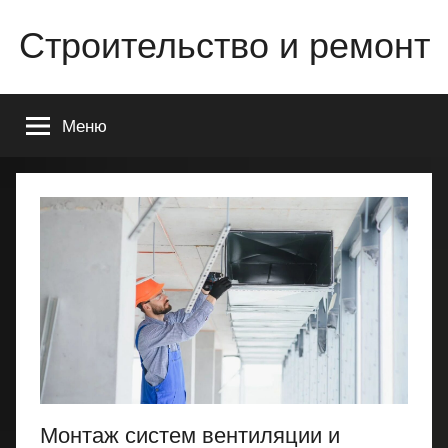
Перейти
Строительство и ремонт
к
содержимому
Всё
о
Меню
строительстве
и
ремонте
Вашего
дома
или
квартиры
Монтаж систем вентиляции и