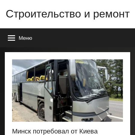
Перейти
Строительство и ремонт
к
содержимому
Всё
о
Меню
строительстве
и
ремонте
Вашего
дома
или
квартиры
Минск потребовал от Киева