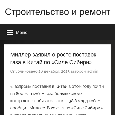
Перейти
Строительство и ремонт
к
содержимому
Всё
о
Меню
строительстве
и
ремонте
Вашего
Миллер заявил о росте поставок
дома
газа в Китай по «Силе Сибири»
или
квартиры
Опубликовано
26 декабря, 2025
автором
admin
«Газпром» поставил в Китай в этом году почти
на 800 млн куб. м газа больше своих
контрактных обязательств — 38,8 млрд куб. м,
сообщил Миллер. В 2024-м по «Силе Сибири»