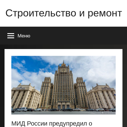
Перейти
Строительство и ремонт
к
содержимому
Всё
о
Меню
строительстве
и
ремонте
Вашего
дома
или
квартиры
МИД России предупредил о