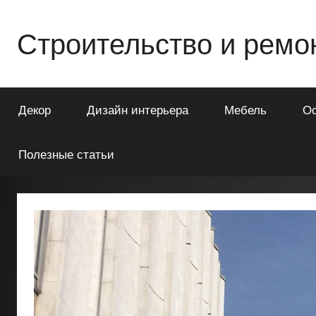
Перейти
к
Строительство и ремо
содержимому
Всё
о
Декор
Дизайн интерьера
Мебель
О
строительстве
и
ремонте
Полезные статьи
Вашего
дома
или
квартиры