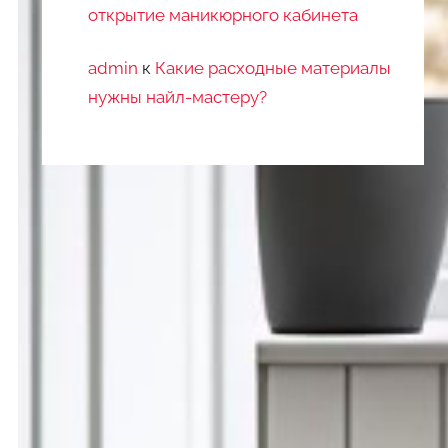
открытие маникюрного кабинета
admin
к
Какие расходные материалы
нужны найл-мастеру?