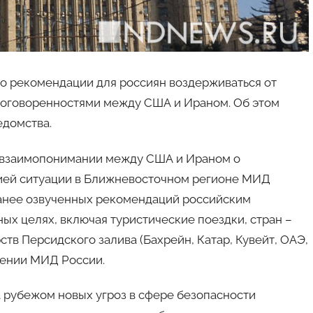
о рекомендации для россиян воздерживаться от
 договоренностями между США и Ираном. Об этом
едомства.
о взаимопонимании между США и Ираном о
ией ситуации в Ближневосточном регионе МИД
ранее озвученных рекомендаций российским
ых целях, включая туристические поездки, стран –
тв Персидского залива (Бахрейн, Катар, Кувейт, ОАЭ,
влении МИД России.
а рубежом новых угроз в сфере безопасности