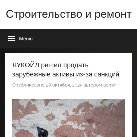
Перейти
Строительство и ремонт
к
содержимому
Всё
о
Меню
строительстве
и
ремонте
Вашего
ЛУКОЙЛ решил продать
дома
зарубежные активы из-за санкций
или
квартиры
Опубликовано
28 октября, 2025
автором
admin