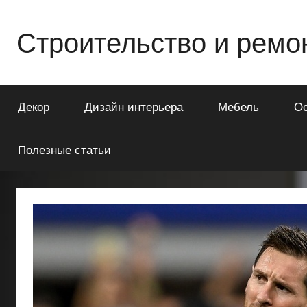
Перейти
к
Строительство и ремо
содержимому
Всё
о
Декор
Дизайн интерьера
Мебель
О
строительстве
и
ремонте
Полезные статьи
Вашего
дома
или
квартиры