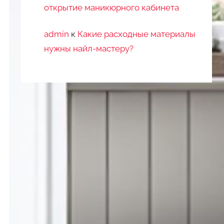
открытие маникюрного кабинета
admin
к
Какие расходные материалы
нужны найл-мастеру?