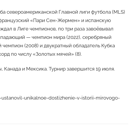
луба североамериканской Главной лиги футбола (MLS)
а французский «Пари Сен-Жермен» и испанскую
дал в Лиге чемпионов, по три раза завоёвывал
ападающий — чемпион мира (2022), серебряный
й чемпион (2008) и двукратный обладатель Кубка
корд по числу «Золотых мячей» (8).
Канада и Мексика. Турнир завершится 19 июля.
stanovil-unikalnoe-dostizhenie-v-istorii-mirovogo-