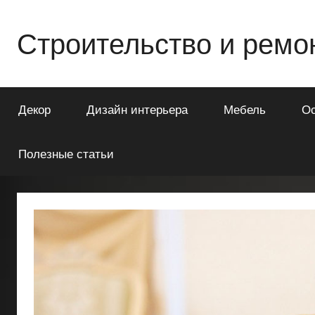
Перейти
к
Строительство и ремо
содержимому
Всё
о
Декор
Дизайн интерьера
Мебель
О
строительстве
и
ремонте
Полезные статьи
Вашего
дома
или
квартиры