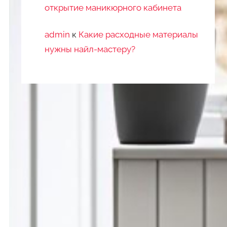
открытие маникюрного кабинета
admin
к
Какие расходные материалы
нужны найл-мастеру?