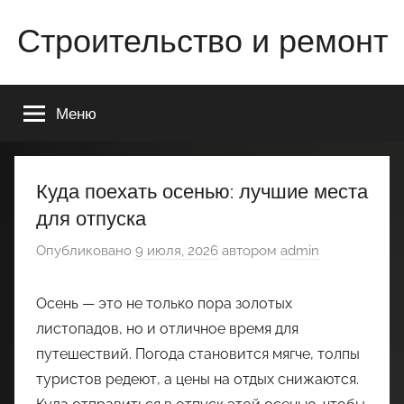
Перейти
Строительство и ремонт
к
содержимому
Всё
о
Меню
строительстве
и
ремонте
Вашего
Куда поехать осенью: лучшие места
дома
для отпуска
или
квартиры
Опубликовано
9 июля, 2026
автором
admin
Осень — это не только пора золотых
листопадов, но и отличное время для
путешествий. Погода становится мягче, толпы
туристов редеют, а цены на отдых снижаются.