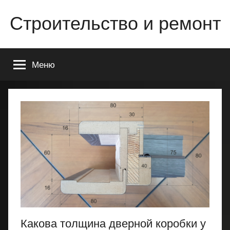
Перейти
Строительство и ремонт
к
содержимому
Всё
о
Меню
строительстве
и
ремонте
Вашего
дома
или
квартиры
Какова толщина дверной коробки у